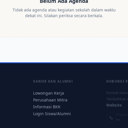
Belum Ada Agenda
Tidak ada agenda atau kegiatan sekolah dalam waktu
dekat ini. Silakan periksa secara berkala.
KARIER DAN ALUMNI
HUBUNGI 
Kontak belum
Lowongan Kerja
Tambahkan 
Perusahaan Mitra
Website
.
Informasi BKK
Login Siswa/Alumni
Telepon
—