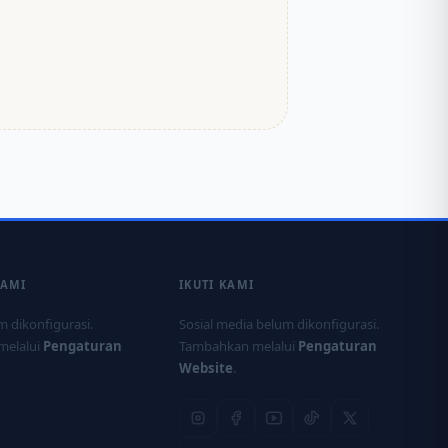
KAMI
IKUTI KAMI
 dikonfigurasi.
Sosial media belum dikonfigurasi.
melalui
Pengaturan
Tambahkan melalui
Pengaturan
Website
.