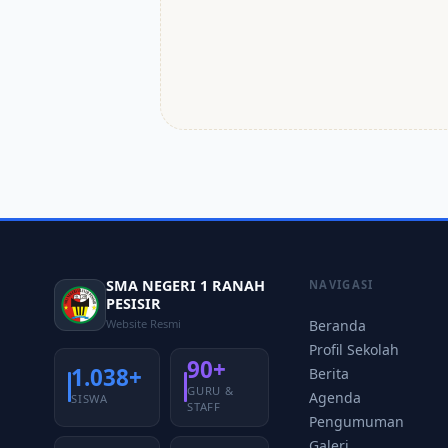
SMA NEGERI 1 RANAH
NAVIGASI
PESISIR
Website Resmi
Beranda
Profil Sekolah
90+
1.038+
Berita
GURU &
Agenda
SISWA
STAFF
Pengumuman
Galeri