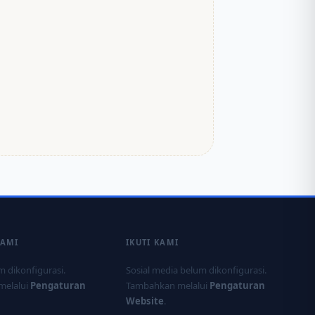
KAMI
IKUTI KAMI
 dikonfigurasi.
Sosial media belum dikonfigurasi.
melalui
Pengaturan
Tambahkan melalui
Pengaturan
Website
.