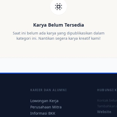
Karya Belum Tersedia
Saat ini belum ada karya yang dipublikasikan dalam
kategori ini. Nantikan segera karya kreatif kami!
KARIER DAN ALUMNI
HUBUNGI 
Kontak belum
Lowongan Kerja
Tambahkan 
Perusahaan Mitra
Website
.
Informasi BKK