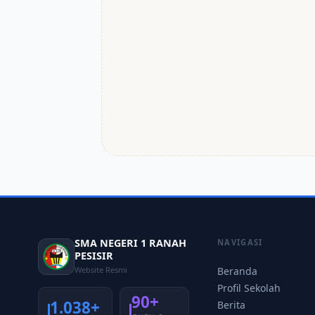
SMA NEGERI 1 RANAH
NAVIGASI
PESISIR
Website Resmi
Beranda
Profil Sekolah
90+
1.038+
Berita