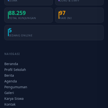
SISWA
GURU & STAFF
88.259
97
TOTAL KUNJUNGAN
HARI INI
5
SEDANG ONLINE
NAVIGASI
Beranda
Profil Sekolah
Berita
Agenda
Pengumuman
Galeri
Karya Siswa
Kontak